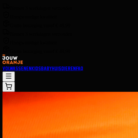
Binnen 3 werkdagen verzonden
Hoogwaardige kwaliteit
Gratis bezorging vanaf € 49,99
Binnen 3 werkdagen verzonden
Hoogwaardige kwaliteit
Gratis bezorging vanaf € 49,99
VOLWASSENEN
KIDS
BABY
HUISDIEREN
FAQ
Previous slide
Next slide
OVER DIT SHIRT
✓
Gepersonaliseerd met naam en nummer
✓
Hoogwaardig polyester